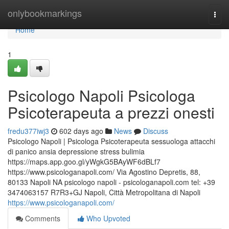
Home
onlybookmarkings
Togg
navi
Home
1
Psicologo Napoli Psicologa
Psicoterapeuta a prezzi onesti
fredu377iwj3
602 days ago
News
Discuss
Psicologo Napoli | Psicologa Psicoterapeuta sessuologa attacchi
di panico ansia depressione stress bulimia
https://maps.app.goo.gl/yWgkG5BAyWF6dBLf7
https://www.psicologanapoli.com/ Via Agostino Depretis, 88,
80133 Napoli NA psicologo napoli - psicologanapoli.com tel: +39
3474063157 R7R3+GJ Napoli, Città Metropolitana di Napoli
https://www.psicologanapoli.com/
Comments
Who Upvoted