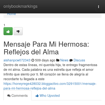
Home
onlybookmarkings
Togg
navi
Home
1
Mensaje Para Mi Hermosa:
Reflejos del Alma
aishanpcw072343
509 days ago
News
Discuss
Dentro de estas líneas, mi querida hija, te entrego fragmentoss
de mi alma. Cada palabra es una estrella que refleja el amor
infinito que siento por ti. Mi corazón se llena de alegría al
recordarte tu llegada a este
https://honeyrege428032.bloggactivo.com/32915001/mensaje-
para-mi-hermosa-reflejos-del-alma
Comments
Who Upvoted