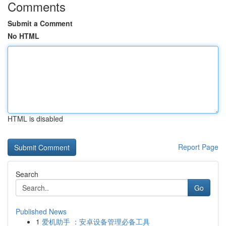
Comments
Submit a Comment
No HTML
HTML is disabled
Report Page
Search
Go
Published News
1
爱机助手 ：安卓设备管理必备工具