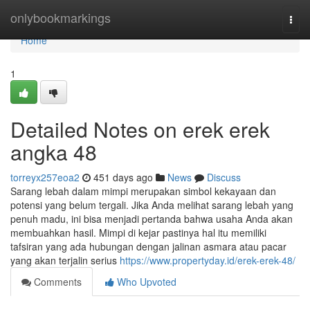
Home
onlybookmarkings
Togg
navi
Home
1
Detailed Notes on erek erek
angka 48
torreyx257eoa2
451 days ago
News
Discuss
Sarang lebah dalam mimpi merupakan simbol kekayaan dan
potensi yang belum tergali. Jika Anda melihat sarang lebah yang
penuh madu, ini bisa menjadi pertanda bahwa usaha Anda akan
membuahkan hasil. Mimpi di kejar pastinya hal itu memiliki
tafsiran yang ada hubungan dengan jalinan asmara atau pacar
yang akan terjalin serius
https://www.propertyday.id/erek-erek-48/
Comments
Who Upvoted