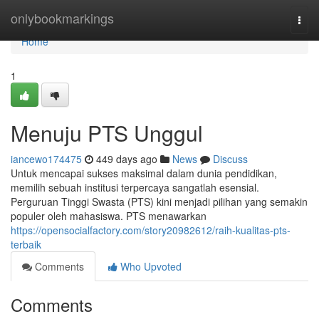
Home
onlybookmarkings
Togg
navi
Home
1
Menuju PTS Unggul
iancewo174475
449 days ago
News
Discuss
Untuk mencapai sukses maksimal dalam dunia pendidikan,
memilih sebuah institusi terpercaya sangatlah esensial.
Perguruan Tinggi Swasta (PTS) kini menjadi pilihan yang semakin
populer oleh mahasiswa. PTS menawarkan
https://opensocialfactory.com/story20982612/raih-kualitas-pts-
terbaik
Comments
Who Upvoted
Comments