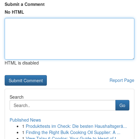
Submit a Comment
No HTML
HTML is disabled
Report Page
Search
Go
Published News
1
Produkttests im Check: Die besten Haushaltsgerä...
1
Finding the Right Bulk Cooking Oil Supplier: A ...
1
View Talay 6 Condos: Your Guide to Heart of t...