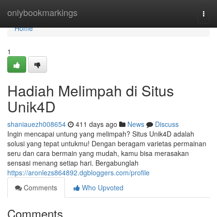
Home
onlybookmarkings
Togg
navi
Home
1
Hadiah Melimpah di Situs
Unik4D
shaniauezh008654
411 days ago
News
Discuss
Ingin mencapai untung yang melimpah? Situs Unik4D adalah
solusi yang tepat untukmu! Dengan beragam varietas permainan
seru dan cara bermain yang mudah, kamu bisa merasakan
sensasi menang setiap hari. Bergabunglah
https://aronlezs864892.dgbloggers.com/profile
Comments
Who Upvoted
Comments