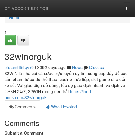
Home
onlybookmarkings
Togg
navi
Home
1
32winorguk
tristan5f55qvx9
392 days ago
News
Discuss
32WIN là nhà cái cá cược trực tuyến uy tín, cung cấp đầy đủ các
sản phẩm từ cá độ thể thao, casino trực tiếp, slot game cho đến
xổ số. Với giao diện dễ dùng, tốc độ giao dịch nhanh và dịch vụ
CSKH 24/7, 32WIN mang đến trải
https://land-
book.com/32winorguk
Comments
Who Upvoted
Comments
Submit a Comment