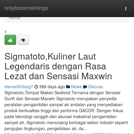
Home
onlybookmarkings
Togg
navi
Home
1
Sigmatoto,Kuliner Laut
Legendaris dengan Rasa
Lezat dan Sensasi Maxwin
elenas503syg7
388 days ago
News
Discuss
Sigmatoto,Tempat Makan Seafood Ternama dengan Sensasi
Gurih dan Sensasi Maxwin Sigmatoto merupakan penyedia
peralatan pengambilan sampel air andalan yang menyediakan
produk berkualitas tinggi dan performa GACOR. Dengan fokus
pada teknologi canggih dan akurasi maksimal pengambilan
sampel air, Sigmatoto menunjang berbagai sektor industri seperti
pengujian lingkungan, pengelolaan air, da...