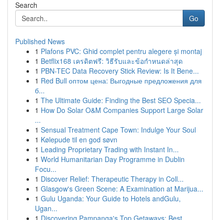
Search
Go
Published News
1
Plafons PVC: Ghid complet pentru alegere și montaj
1
Betflix168 เครดิตฟรี: วิธีรับและข้อกำหนดล่าสุด
1
PBN-TEC Data Recovery Stick Review: Is It Bene...
1
Red Bull оптом цена: Выгодные предложения для
б...
1
The Ultimate Guide: Finding the Best SEO Specia...
1
How Do Solar O&M Companies Support Large Solar
...
1
Sensual Treatment Cape Town: Indulge Your Soul
1
Kølepude til en god søvn
1
Leading Proprietary Trading with Instant In...
1
World Humanitarian Day Programme in Dublin
Focu...
1
Discover Relief: Therapeutic Therapy in Coll...
1
Glasgow's Green Scene: A Examination at Marijua...
1
Gulu Uganda: Your Guide to Hotels andGulu,
Ugan...
1
Discovering Pampanga's Top Getaways: Best