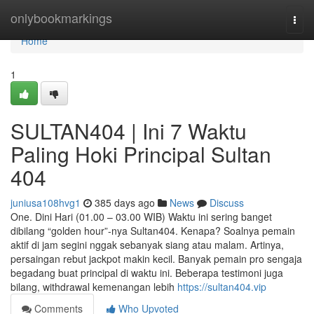
Home
onlybookmarkings
Togg
navi
Home
1
SULTAN404 | Ini 7 Waktu
Paling Hoki Principal Sultan
404
juniusa108hvg1
385 days ago
News
Discuss
One. Dini Hari (01.00 – 03.00 WIB) Waktu ini sering banget
dibilang “golden hour”-nya Sultan404. Kenapa? Soalnya pemain
aktif di jam segini nggak sebanyak siang atau malam. Artinya,
persaingan rebut jackpot makin kecil. Banyak pemain pro sengaja
begadang buat principal di waktu ini. Beberapa testimoni juga
bilang, withdrawal kemenangan lebih
https://sultan404.vip
Comments
Who Upvoted