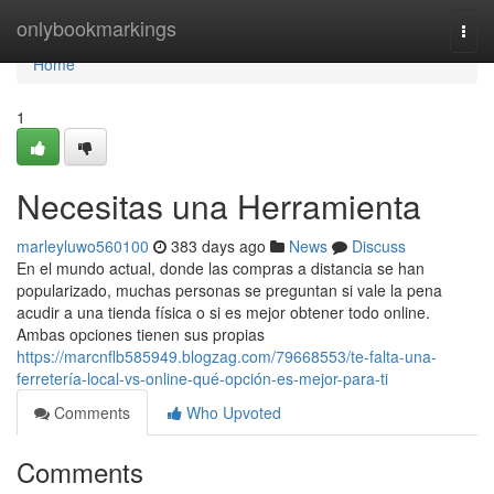
Home
onlybookmarkings
Togg
navi
Home
1
Necesitas una Herramienta
marleyluwo560100
383 days ago
News
Discuss
En el mundo actual, donde las compras a distancia se han
popularizado, muchas personas se preguntan si vale la pena
acudir a una tienda física o si es mejor obtener todo online.
Ambas opciones tienen sus propias
https://marcnflb585949.blogzag.com/79668553/te-falta-una-
ferretería-local-vs-online-qué-opción-es-mejor-para-ti
Comments
Who Upvoted
Comments