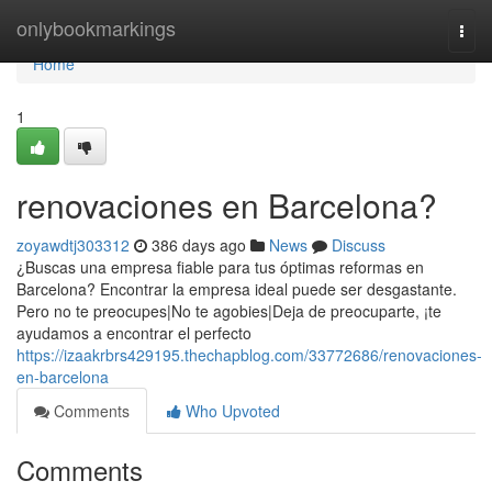
Home
onlybookmarkings
Togg
navi
Home
1
renovaciones en Barcelona?
zoyawdtj303312
386 days ago
News
Discuss
¿Buscas una empresa fiable para tus óptimas reformas en
Barcelona? Encontrar la empresa ideal puede ser desgastante.
Pero no te preocupes|No te agobies|Deja de preocuparte, ¡te
ayudamos a encontrar el perfecto
https://izaakrbrs429195.thechapblog.com/33772686/renovaciones-
en-barcelona
Comments
Who Upvoted
Comments