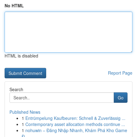
No HTML
HTML is disabled
Report Page
Search
Go
Published News
1
Entrümpelung Kaufbeuren: Schnell & Zuverlässig ...
1
Contemporary asset allocation methods continue ...
1
nohuwin – Đăng Nhập Nhanh, Khám Phá Kho Game
Đ...