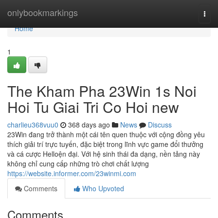
Home
onlybookmarkings
Togg
navi
Home
1
The Kham Pha 23Win 1s Noi
Hoi Tu Giai Tri Co Hoi new
charlieu368vuu0
368 days ago
News
Discuss
23Win đang trở thành một cái tên quen thuộc với cộng đồng yêu
thích giải trí trực tuyến, đặc biệt trong lĩnh vực game đổi thưởng
và cá cược Helloện đại. Với hệ sinh thái đa dạng, nền tảng này
không chỉ cung cấp những trò chơi chất lượng
https://website.informer.com/23winmi.com
Comments
Who Upvoted
Comments