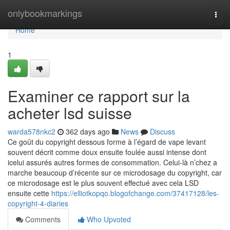
Home
onlybookmarkings
Togg
navi
Home
1
Examiner ce rapport sur la
acheter lsd suisse
warda578nkc2
362 days ago
News
Discuss
Ce goût du copyright dessous forme à l’égard de vape levant
souvent décrit comme doux ensuite foulée aussi intense dont
icelui assurés autres formes de consommation. Celui-là n’chez a
marche beaucoup d’récente sur ce microdosage du copyright, car
ce microdosage est le plus souvent effectué avec cela LSD
ensuite cette
https://elliotkopqo.blogofchange.com/37417128/les-
copyright-4-diaries
Comments
Who Upvoted