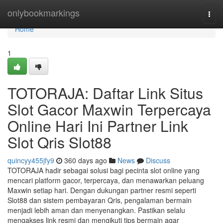
Home
onlybookmarkings
Togg
navi
Home
1
TOTORAJA: Daftar Link Situs
Slot Gacor Maxwin Terpercaya
Online Hari Ini Partner Link
Slot Qris Slot88
quincyy455jfy9
360 days ago
News
Discuss
TOTORAJA hadir sebagai solusi bagi pecinta slot online yang
mencari platform gacor, terpercaya, dan menawarkan peluang
Maxwin setiap hari. Dengan dukungan partner resmi seperti
Slot88 dan sistem pembayaran Qris, pengalaman bermain
menjadi lebih aman dan menyenangkan. Pastikan selalu
mengakses link resmi dan mengikuti tips bermain agar