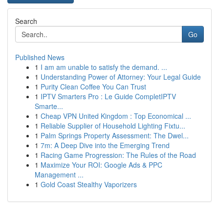
Search
Go
Published News
1
I am am unable to satisfy the demand. ...
1
Understanding Power of Attorney: Your Legal Guide
1
Purity Clean Coffee You Can Trust
1
IPTV Smarters Pro : Le Guide CompletIPTV
Smarte...
1
Cheap VPN United Kingdom : Top Economical ...
1
Reliable Supplier of Household Lighting Fixtu...
1
Palm Springs Property Assessment: The Dwel...
1
7m: A Deep Dive into the Emerging Trend
1
Racing Game Progression: The Rules of the Road
1
Maximize Your ROI: Google Ads & PPC
Management ...
1
Gold Coast Stealthy Vaporizers