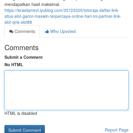
mendapatkan hasil maksimal.
https://israelqmevl.iyublog.com/35723325/totoraja-daftar-link-
situs-slot-gacor-maxwin-terpercaya-online-hari-ini-partner-link-
slot-qris-slot88
Comments
Who Upvoted
Comments
Submit a Comment
No HTML
HTML is disabled
Report Page