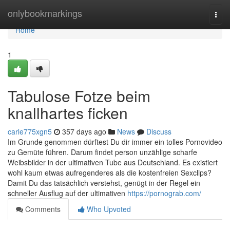
Home
onlybookmarkings
Togg
navi
Home
1
Tabulose Fotze beim
knallhartes ficken
carle775xgn5
357 days ago
News
Discuss
Im Grunde genommen dürftest Du dir immer ein tolles Pornovideo
zu Gemüte führen. Darum findet person unzählige scharfe
Weibsbilder in der ultimativen Tube aus Deutschland. Es existiert
wohl kaum etwas aufregenderes als die kostenfreien Sexclips?
Damit Du das tatsächlich verstehst, genügt in der Regel ein
schneller Ausflug auf der ultimativen
https://pornograb.com/
Comments
Who Upvoted