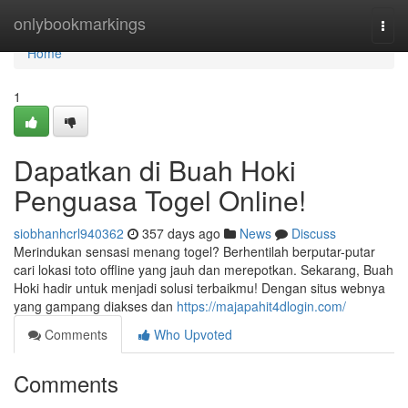
Home
onlybookmarkings
Togg
navi
Home
1
Dapatkan di Buah Hoki
Penguasa Togel Online!
siobhanhcrl940362
357 days ago
News
Discuss
Merindukan sensasi menang togel? Berhentilah berputar-putar
cari lokasi toto offline yang jauh dan merepotkan. Sekarang, Buah
Hoki hadir untuk menjadi solusi terbaikmu! Dengan situs webnya
yang gampang diakses dan
https://majapahit4dlogin.com/
Comments
Who Upvoted
Comments