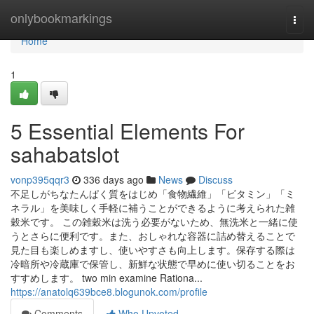
Home
onlybookmarkings
Togg
navi
Home
1
5 Essential Elements For
sahabatslot
vonp395qqr3
336 days ago
News
Discuss
不足しがちなたんぱく質をはじめ「食物繊維」「ビタミン」「ミ
ネラル」を美味しく手軽に補うことができるように考えられた雑
穀米です。 この雑穀米は洗う必要がないため、無洗米と一緒に使
うとさらに便利です。また、おしゃれな容器に詰め替えることで
見た目も楽しめますし、使いやすさも向上します。保存する際は
冷暗所や冷蔵庫で保管し、新鮮な状態で早めに使い切ることをお
すすめします。 two min examine Rationa...
https://anatolq639bce8.blogunok.com/profile
Comments
Who Upvoted