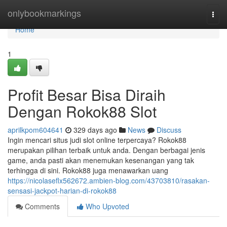
Home
onlybookmarkings
Togg
navi
Home
1
Profit Besar Bisa Diraih
Dengan Rokok88 Slot
aprilkpom604641
329 days ago
News
Discuss
Ingin mencari situs judi slot online terpercaya? Rokok88
merupakan pilihan terbaik untuk anda. Dengan berbagai jenis
game, anda pasti akan menemukan kesenangan yang tak
terhingga di sini. Rokok88 juga menawarkan uang
https://nicolaseflx562672.ambien-blog.com/43703810/rasakan-
sensasi-jackpot-harian-di-rokok88
Comments
Who Upvoted