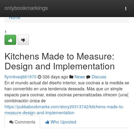
Home
onlybookmarkings
Togg
navi
Home
1
Kitchens Made to Measure:
Design and Implementation
flynnkvsq661970
326 days ago
News
Discuss
En el mundo actual del diseño interior, sus cocinas a la medida se
han convertido en una tendencia deseada. Más que un simple
espacio para cocinar, estas cocinas personalizadas ofrecen {una{
combinación única de
https://pukkabookmarks.com/story20313742/kitchens-made-to-
measure-design-and-implementation
Comments
Who Upvoted