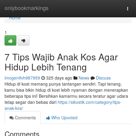
Home
onlybookmarkings
Togg
navi
Home
1
7 Tips Wajib Anak Kos Agar
Hidup Lebih Tenang
imogenifvh987959
325 days ago
News
Discuss
Hidup di kost memang punya tantangan sendiri. Tapi tenang,
kamu bisa bikin hidup di kost lebih nyaman dengan menerapkan
beberapa tips ini! Bersihkan kamarmu secara teratur agar udara
tetap segar dan bebas dari
https://sikostik.com/category/tips-
anak-kos/
Comments
Who Upvoted
Comments