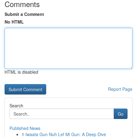
Comments
Submit a Comment
No HTML
HTML is disabled
Report Page
Search
Go
Published News
1
Iwaata Gun Nuh Lef Mi Gun: A Deep Dive