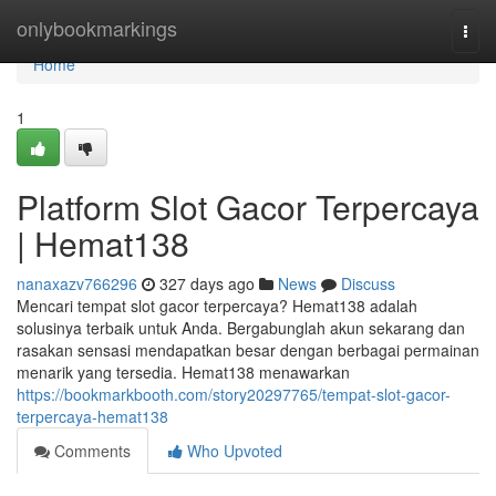
Home
onlybookmarkings
Togg
navi
Home
1
Platform Slot Gacor Terpercaya
| Hemat138
nanaxazv766296
327 days ago
News
Discuss
Mencari tempat slot gacor terpercaya? Hemat138 adalah
solusinya terbaik untuk Anda. Bergabunglah akun sekarang dan
rasakan sensasi mendapatkan besar dengan berbagai permainan
menarik yang tersedia. Hemat138 menawarkan
https://bookmarkbooth.com/story20297765/tempat-slot-gacor-
terpercaya-hemat138
Comments
Who Upvoted