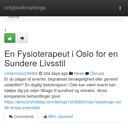
Home
onlybookmarkings
Togg
navi
Home
1
En Fysioterapeut i Oslo for en
Sundere Livsstil
miriamrzsx239484
324 days ago
News
Discuss
Er du plaget af smerter, begrænset bevægelighed eller generel
ustabilitet? En dygtig fysioterapeut i Oslo kan være svaret kan
hjælpe dig på vejen tilbage til sundhed og velvære. Vores
kompetente behandlinger giver
https://directoryholiday.com/listings13536820/oslo-fysiaterapi-nyt-
din-krops-potentiale
Comments
Who Upvoted