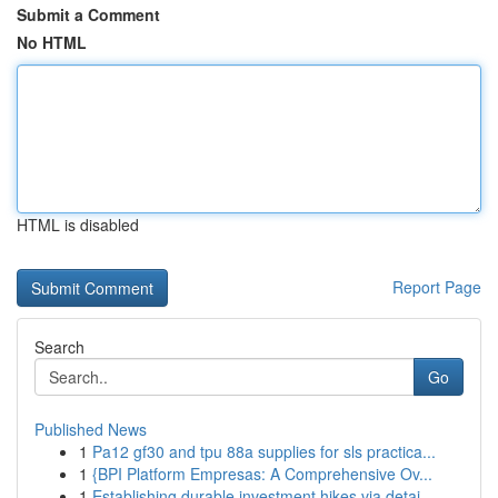
Submit a Comment
No HTML
HTML is disabled
Report Page
Search
Go
Published News
1
Pa12 gf30 and tpu 88a supplies for sls practica...
1
{BPI Platform Empresas: A Comprehensive Ov...
1
Establishing durable investment hikes via detai...