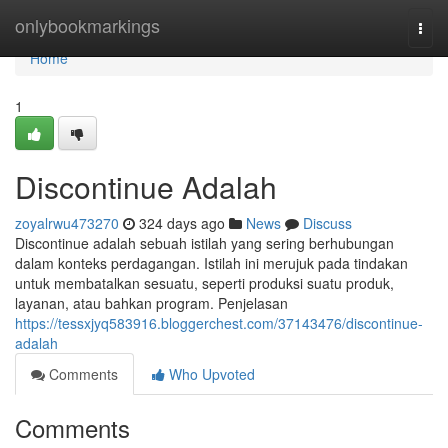
Home
onlybookmarkings
Togg
navi
Home
1
Discontinue Adalah
zoyalrwu473270
324 days ago
News
Discuss
Discontinue adalah sebuah istilah yang sering berhubungan
dalam konteks perdagangan. Istilah ini merujuk pada tindakan
untuk membatalkan sesuatu, seperti produksi suatu produk,
layanan, atau bahkan program. Penjelasan
https://tessxjyq583916.bloggerchest.com/37143476/discontinue-
adalah
Comments
Who Upvoted
Comments