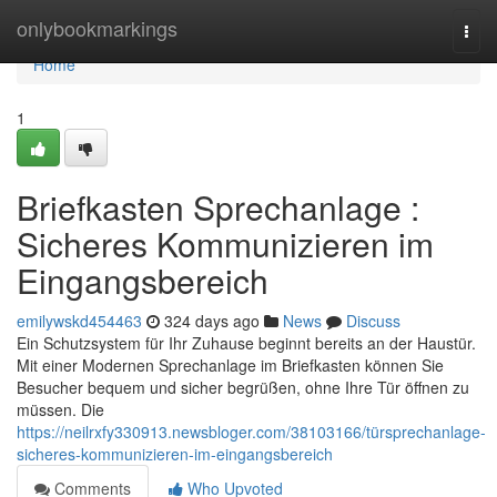
Home
onlybookmarkings
Togg
navi
Home
1
Briefkasten Sprechanlage :
Sicheres Kommunizieren im
Eingangsbereich
emilywskd454463
324 days ago
News
Discuss
Ein Schutzsystem für Ihr Zuhause beginnt bereits an der Haustür.
Mit einer Modernen Sprechanlage im Briefkasten können Sie
Besucher bequem und sicher begrüßen, ohne Ihre Tür öffnen zu
müssen. Die
https://neilrxfy330913.newsbloger.com/38103166/türsprechanlage-
sicheres-kommunizieren-im-eingangsbereich
Comments
Who Upvoted