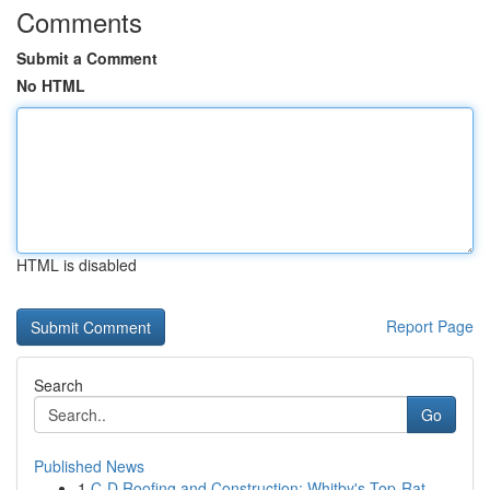
Comments
Submit a Comment
No HTML
HTML is disabled
Report Page
Search
Go
Published News
1
C-D Roofing and Construction: Whitby's Top-Rat...