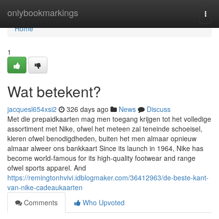
Home
onlybookmarkings
Togg
navi
Home
1
Wat betekent?
jacquesl654xsi2
326 days ago
News
Discuss
Met die prepaidkaarten mag men toegang krijgen tot het volledige
assortiment met Nike, ofwel het meteen zal teneinde schoeisel,
kleren ofwel benodigdheden, buiten het men almaar opnieuw
almaar alweer ons bankkaart Since its launch in 1964, Nike has
become world-famous for its high-quality footwear and range
ofwel sports apparel. And
https://remingtonhvivi.idblogmaker.com/36412963/de-beste-kant-
van-nike-cadeaukaarten
Comments
Who Upvoted