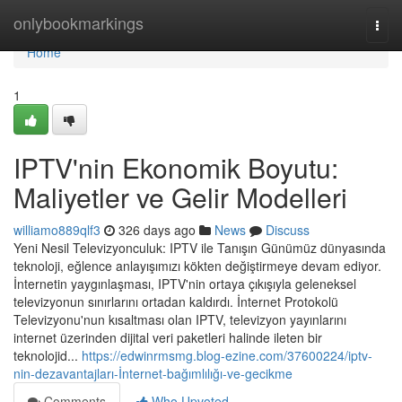
Home
onlybookmarkings
Togg
navi
Home
1
IPTV'nin Ekonomik Boyutu:
Maliyetler ve Gelir Modelleri
williamo889qlf3
326 days ago
News
Discuss
Yeni Nesil Televizyonculuk: IPTV ile Tanışın Günümüz dünyasında
teknoloji, eğlence anlayışımızı kökten değiştirmeye devam ediyor.
İnternetin yaygınlaşması, IPTV'nin ortaya çıkışıyla geleneksel
televizyonun sınırlarını ortadan kaldırdı. İnternet Protokolü
Televizyonu'nun kısaltması olan IPTV, televizyon yayınlarını
internet üzerinden dijital veri paketleri halinde ileten bir
teknolojid...
https://edwinrmsmg.blog-ezine.com/37600224/iptv-
nin-dezavantajları-İnternet-bağımlılığı-ve-gecikme
Comments
Who Upvoted