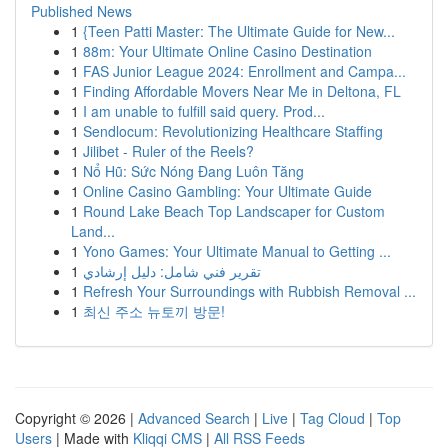
Published News
1
{Teen Patti Master: The Ultimate Guide for New...
1
88m: Your Ultimate Online Casino Destination
1
FAS Junior League 2024: Enrollment and Campa...
1
Finding Affordable Movers Near Me in Deltona, FL
1
I am unable to fulfill said query. Prod...
1
Sendlocum: Revolutionizing Healthcare Staffing
1
Jilibet - Ruler of the Reels?
1
Nổ Hũ: Sức Nóng Đang Luôn Tăng
1
Online Casino Gambling: Your Ultimate Guide
1
Round Lake Beach Top Landscaper for Custom
Land...
1
Yono Games: Your Ultimate Manual to Getting ...
1
تقرير فني شامل: دليل إرشادي
1
Refresh Your Surroundings with Rubbish Removal ...
1
최신 주소 뉴토끼 방문!
Copyright © 2026 |
Advanced Search
|
Live
|
Tag Cloud
|
Top
Users
| Made with
Kliqqi CMS
|
All RSS Feeds