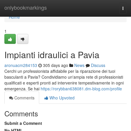
Home
onlybookmarkings
Togg
navi
Home
1
Impianti idraulici a Pavia
aronuacm284153
305 days ago
News
Discuss
Cerchi un professionista affidabile per la riparazione dei tuoi
basculanti a Pavia? Condividiamo un'ampia rete di professionisti
qualificati e esperti pronti ad intervenire tempestivamente in ogni
emergenza. Se hai
https://rorybban638081.dm-blog.com/profile
Comments
Who Upvoted
Comments
Submit a Comment
No HTML