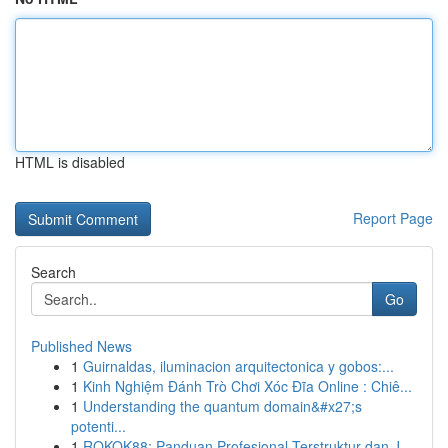
HTML is disabled
Report Page
Search
Go
Published News
1
Guirnaldas, iluminacion arquitectonica y gobos:...
1
Kinh Nghiệm Đánh Trò Chơi Xóc Đĩa Online : Chiê...
1
Understanding the quantum domain&#x27;s
potenti...
1
ROKOK88: Panduan Profesional Terstruktur dan J...