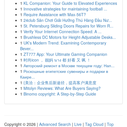
1
KL Companion: Your Guide to Elevated Experiences
1
Innovative strategies for maintaining football ...
1
Require Assistance with Max-56T?
1
24club Sân Chơi Giải Hưởng Thú Hàng Đầu Nư...
1
St. Petersburg Sliding Doors Repairs for Worn R...
1
Verify Your Internet Connection Speed: A ...
1
Brushless DC Motors for Height-Adjustable Desks...
1
UK's Modern Trend: Examining Contemporary
Bever...
1
ZT777 App: Your Ultimate Gaming Companion
1
时尚icon ， 靓妈 นาง 都 好看 又 飒 ！
1
Авторский ремонт в Москве текущем году: Нап...
1
Роскошные египетские сувениры и подарки в
Каире...
1
{美洽：企业售后新途径，提高客户满意度
1
Mitolyn Reviews: What Are Buyers Saying?
1
Binomo copyright: A Step-by-Step Guide
Copyright © 2026 |
Advanced Search
|
Live
|
Tag Cloud
|
Top