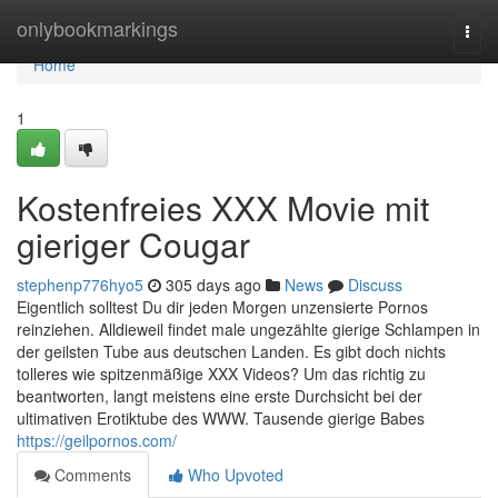
Home
onlybookmarkings
Togg
navi
Home
1
Kostenfreies XXX Movie mit
gieriger Cougar
stephenp776hyo5
305 days ago
News
Discuss
Eigentlich solltest Du dir jeden Morgen unzensierte Pornos
reinziehen. Alldieweil findet male ungezählte gierige Schlampen in
der geilsten Tube aus deutschen Landen. Es gibt doch nichts
tolleres wie spitzenmäßige XXX Videos? Um das richtig zu
beantworten, langt meistens eine erste Durchsicht bei der
ultimativen Erotiktube des WWW. Tausende gierige Babes
https://geilpornos.com/
Comments
Who Upvoted