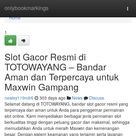
Home
onlybookmarkings
Togg
navi
Home
1
Slot Gacor Resmi di
TOTOWAYANG – Bandar
Aman dan Terpercaya untuk
Maxwin Gampang
nealey119ndr6
303 days ago
News
Discuss
Selamat datang di TOTOWAYANG, bandar slot gacor resmi yang
terpercaya dan aman untuk Anda para penggemar permainan
slot online. Kami menyediakan berbagai jenis permainan slot
berkualitas tinggi dengan peluang gacor dan maksimal, sehingga
memudahkan Anda untuk meraih Maxwin dan kemenangan
besar. Dengan sistem keamanan yang terjamin serta layanan