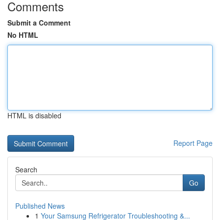
Comments
Submit a Comment
No HTML
HTML is disabled
Report Page
Search
Go
Published News
1
Your Samsung Refrigerator Troubleshooting &...