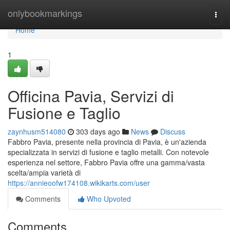
Home
onlybookmarkings
Togg
navi
Home
1
Officina Pavia, Servizi di
Fusione e Taglio
zaynhusm514080
303 days ago
News
Discuss
Fabbro Pavia, presente nella provincia di Pavia, è un'azienda
specializzata in servizi di fusione e taglio metalli. Con notevole
esperienza nel settore, Fabbro Pavia offre una gamma/vasta
scelta/ampia varietà di
https://annieoofw174108.wikikarts.com/user
Comments
Who Upvoted
Comments