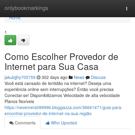
Home
onlybookmarkings
Togg
navi
Home
1
Como Escolher Provedor de
Internet para Sua Casa
jakubjjhy705759
302 days ago
News
Discuss
Você está cansado de lentidão na internet? Deseja uma
experiência online sem interrupções? Então você precisa
Conectar-se! Disponibilizamos Velocidade de alta velocidade
Planos flexíveis
https://nevemers099996.bloggazza.com/36661471/guia-para-
encontrar-provedor-de-internet-na-sua-região
Comments
Who Upvoted