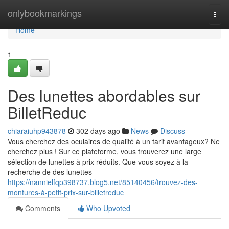
Home
onlybookmarkings
Togg
navi
Home
1
Des lunettes abordables sur
BilletReduc
chiaraiuhp943878
302 days ago
News
Discuss
Vous cherchez des oculaires de qualité à un tarif avantageux? Ne
cherchez plus ! Sur ce plateforme, vous trouverez une large
sélection de lunettes à prix réduits. Que vous soyez à la
recherche de des lunettes
https://nannielfqp398737.blog5.net/85140456/trouvez-des-
montures-à-petit-prix-sur-billetreduc
Comments
Who Upvoted