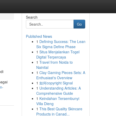
Search
Go
Published News
1
Defining Success: The Lean
Six Sigma Define Phase
1
Situs Menjalankan Togel
Digital Terpercaya
1
Travel from Noida to
Nainital
di
1
Clay Gaming Pieces Sets: A
Enthusiast's Overview
bagai
1
如何copyright Signal
n-
1
Understanding Articles: A
Comprehensive Guide
1
Keindahan Tersembunyi
Villa Dieng
1
This Best Quality Skincare
Products in Canad...