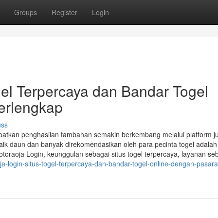
Groups
Register
Login
gel Terpercaya dan Bandar Togel
erlengkap
uss
dapatkan penghasilan tambahan semakin berkembang melalui platform ju
 naik daun dan banyak direkomendasikan oleh para pecinta togel adalah
Totoraoja Login, keunggulan sebagai situs togel terpercaya, layanan se
ja-login-situs-togel-terpercaya-dan-bandar-togel-online-dengan-pasara