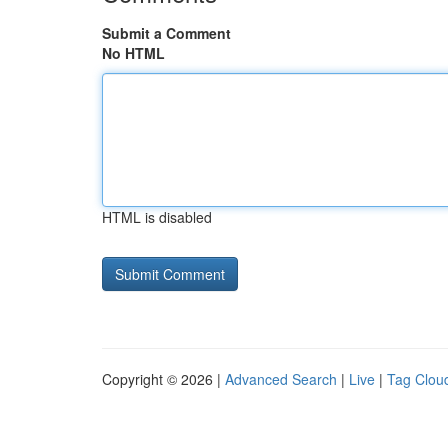
Submit a Comment
No HTML
HTML is disabled
Copyright © 2026 |
Advanced Search
|
Live
|
Tag Clou