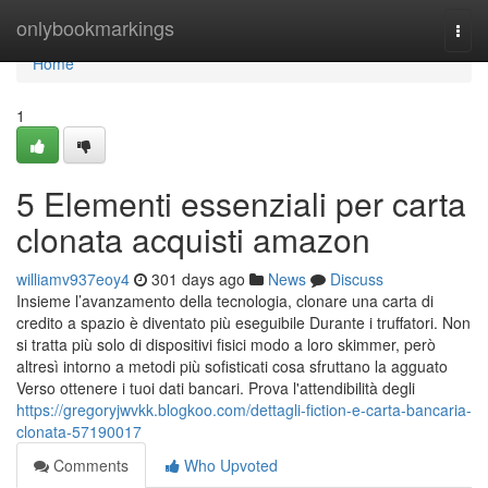
Home
onlybookmarkings
Togg
navi
Home
1
5 Elementi essenziali per carta
clonata acquisti amazon
williamv937eoy4
301 days ago
News
Discuss
Insieme l’avanzamento della tecnologia, clonare una carta di
credito a spazio è diventato più eseguibile Durante i truffatori. Non
si tratta più solo di dispositivi fisici modo a loro skimmer, però
altresì intorno a metodi più sofisticati cosa sfruttano la agguato
Verso ottenere i tuoi dati bancari. Prova l'attendibilità degli
https://gregoryjwvkk.blogkoo.com/dettagli-fiction-e-carta-bancaria-
clonata-57190017
Comments
Who Upvoted