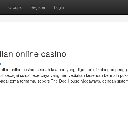
Groups
Register
Login
lian online casino
s
stralian online casino, sebuah layanan yang digemari di kalangan peng
tampil sebagai solusi tepercaya yang menyediakan keseruan bermain pok
agai tema ternama, seperti The Dog House Megaways, dengan siste