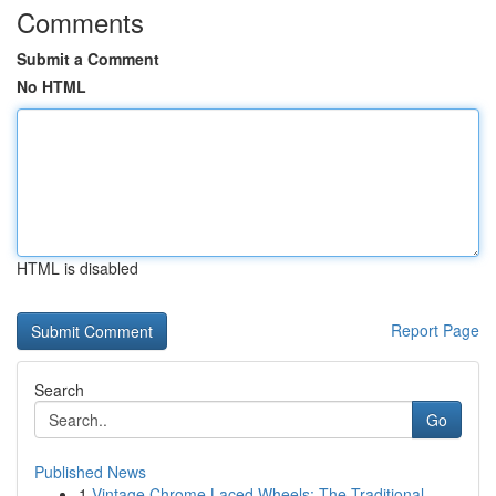
Comments
Submit a Comment
No HTML
HTML is disabled
Report Page
Search
Go
Published News
1
Vintage Chrome Laced Wheels: The Traditional