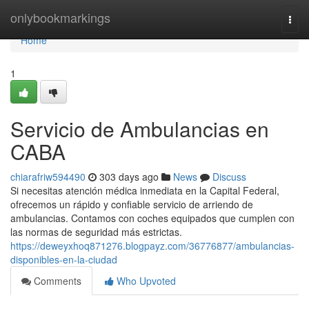
Home
onlybookmarkings
Togg
navi
Home
1
Servicio de Ambulancias en
CABA
chiarafriw594490
303 days ago
News
Discuss
Si necesitas atención médica inmediata en la Capital Federal,
ofrecemos un rápido y confiable servicio de arriendo de
ambulancias. Contamos con coches equipados que cumplen con
las normas de seguridad más estrictas.
https://deweyxhoq871276.blogpayz.com/36776877/ambulancias-
disponibles-en-la-ciudad
Comments
Who Upvoted