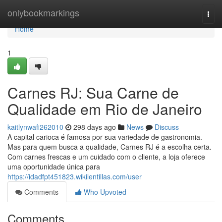
Home
onlybookmarkings
Togg
navi
Home
1
Carnes RJ: Sua Carne de
Qualidade em Rio de Janeiro
kaitlynwafi262010
298 days ago
News
Discuss
A capital carioca é famosa por sua variedade de gastronomia.
Mas para quem busca a qualidade, Carnes RJ é a escolha certa.
Com carnes frescas e um cuidado com o cliente, a loja oferece
uma oportunidade única para
https://idadfpt451823.wikilentillas.com/user
Comments
Who Upvoted
Comments