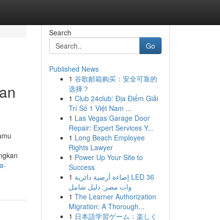
Search
Go
Published News
1
谷歌邮箱购买：安全可靠的
dan
选择？
1
Club 24club: Địa Điểm Giải
Trí Số 1 Việt Nam ...
1
Las Vegas Garage Door
Repair: Expert Services Y...
kamu
1
Long Beach Employee
Rights Lawyer
ungkan
1
Power Up Your Site to
a-
Success
1
إضاءة أرضية دائرية LED 36
وات مصر: دليل شامل
1
The Learner Authorization
Migration: A Thorough...
1
日本語学習ゲーム：楽しく