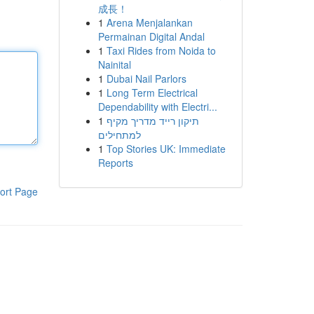
成長！
1
Arena Menjalankan
Permainan Digital Andal
1
Taxi Rides from Noida to
Nainital
1
Dubai Nail Parlors
1
Long Term Electrical
Dependability with Electri...
1
תיקון רייד מדריך מקיף
למתחילים
1
Top Stories UK: Immediate
Reports
ort Page