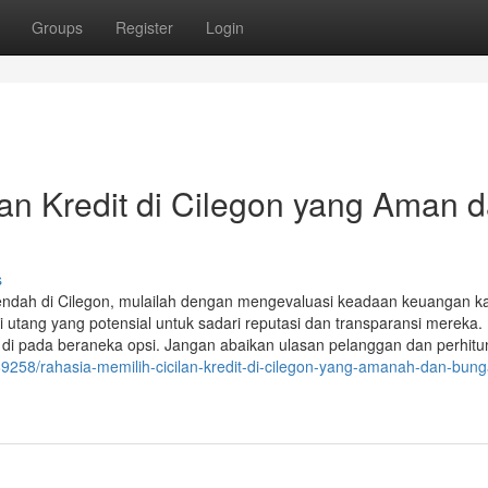
Groups
Register
Login
lan Kredit di Cilegon yang Aman 
s
 rendah di Cilegon, mulailah dengan mengevaluasi keadaan keuangan 
utang yang potensial untuk sadari reputasi dan transparansi mereka.
 di pada beraneka opsi. Jangan abaikan ulasan pelanggan dan perhit
9258/rahasia-memilih-cicilan-kredit-di-cilegon-yang-amanah-dan-bung