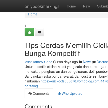
Home
onlybookmarkings
Home
New
Submit
Home
1
Tips Cerdas Memilih Cici
Bunga Kompetitif
joschkam259kdh5
298 days ago
News
Discus
Untuk memilih cicilan kredit yang safe dan berbunga
mencakup penghasilan dan pengeluaran. detil pemberi 
Bandingkan suku bunga, syarat, dan cost tersembunyi
himbauan
https://erickocfs855876.yomoblog.com/4476
bersaing
Comments
Who Upvoted
Comments