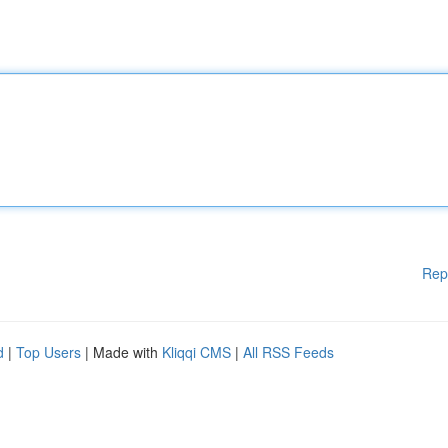
Rep
d
|
Top Users
| Made with
Kliqqi CMS
|
All RSS Feeds