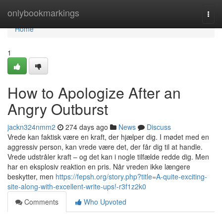
Home
onlybookmarkings
Togg
navi
Home
1
How to Apologize After an
Angry Outburst
jackn324nmm2
274 days ago
News
Discuss
Vrede kan faktisk være en kraft, der hjælper dig. I mødet med en
aggressiv person, kan vrede være det, der får dig til at handle.
Vrede udstråler kraft – og det kan i nogle tilfælde redde dig. Men
har en eksplosiv reaktion en pris. Når vreden ikke længere
beskytter, men
https://fepsh.org/story.php?title=A-quite-exciting-
site-along-with-excellent-write-ups!-r3f1z2k0
Comments
Who Upvoted