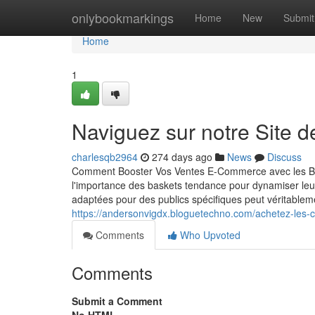
Home
onlybookmarkings
Home
New
Submit
Home
1
Naviguez sur notre Site d
charlesqb2964
274 days ago
News
Discuss
Comment Booster Vos Ventes E-Commerce avec les Ba
l'importance des baskets tendance pour dynamiser leur
adaptées pour des publics spécifiques peut véritablem
https://andersonvigdx.bloguetechno.com/achetez-les
Comments
Who Upvoted
Comments
Submit a Comment