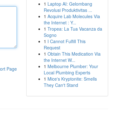
1
Laptop AI: Gelombang
Revolusi Produktivitas ...
1
Acquire Lab Molecules Via
the Internet : Y...
1
Tropea: La Tua Vacanza da
Sogno
1
I Cannot Fulfill This
Request
1
Obtain This Medication Via
the Internet W...
1
Melbourne Plumber: Your
ort Page
Local Plumbing Experts
1
Mice's Kryptonite: Smells
They Can't Stand