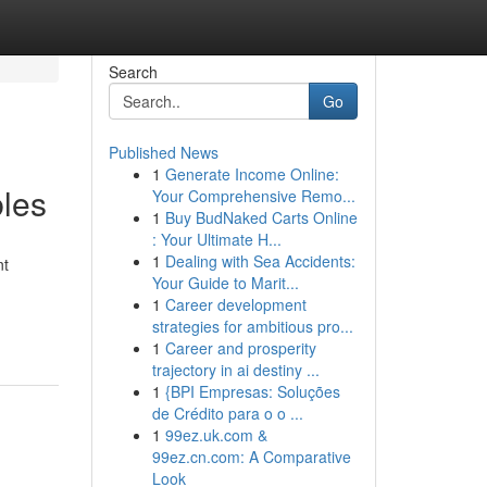
Search
Go
Published News
1
Generate Income Online:
bles
Your Comprehensive Remo...
1
Buy BudNaked Carts Online
: Your Ultimate H...
1
Dealing with Sea Accidents:
nt
Your Guide to Marit...
1
Career development
strategies for ambitious pro...
1
Career and prosperity
trajectory in ai destiny ...
1
{BPI Empresas: Soluções
de Crédito para o o ...
1
99ez.uk.com &
99ez.cn.com: A Comparative
Look