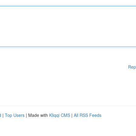
Rep
d
|
Top Users
| Made with
Kliqqi CMS
|
All RSS Feeds