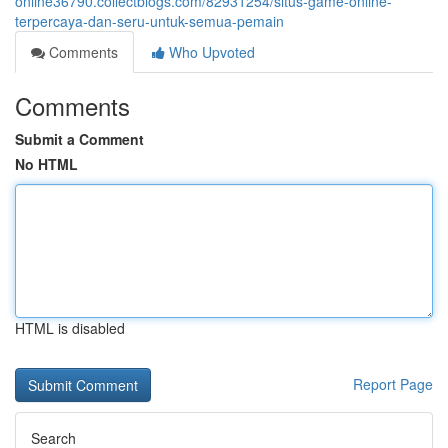
online36790.collectblogs.com/82931254/situs-game-online-
terpercaya-dan-seru-untuk-semua-pemain
Comments
Who Upvoted
Comments
Submit a Comment
No HTML
HTML is disabled
Report Page
Search