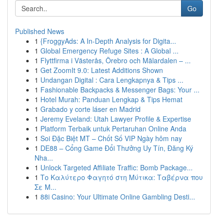
Go
Published News
1
{FroggyAds: A In-Depth Analysis for Digita...
1
Global Emergency Refuge Sites : A Global ...
1
Flyttfirma i Västerås, Örebro och Mälardalen – ...
1
Get ZoomIt 9.0: Latest Additions Shown
1
Undangan Digital : Cara Lengkapnya & Tips ...
1
Fashionable Backpacks & Messenger Bags: Your ...
1
Hotel Murah: Panduan Lengkap & Tips Hemat
1
Grabado y corte láser en Madrid
1
Jeremy Eveland: Utah Lawyer Profile & Expertise
1
Platform Terbaik untuk Pertaruhan Online Anda
1
Soi Đặc Biệt MT – Chốt Số VIP Ngày hôm nay
1
DE88 – Cổng Game Đổi Thưởng Uy Tín, Đăng Ký
Nha...
1
Unlock Targeted Affiliate Traffic: Bomb Package...
1
Το Καλύτερο Φαγητό στη Μύτικα: Ταβέρνα που
Σε Μ...
1
88i Casino: Your Ultimate Online Gambling Desti...