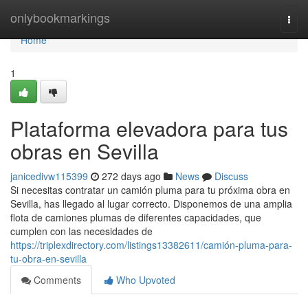
Home
onlybookmarkings
Togg
navi
Home
1
Plataforma elevadora para tus
obras en Sevilla
janicedivw115399
272 days ago
News
Discuss
Si necesitas contratar un camión pluma para tu próxima obra en
Sevilla, has llegado al lugar correcto. Disponemos de una amplia
flota de camiones plumas de diferentes capacidades, que
cumplen con las necesidades de
https://triplexdirectory.com/listings13382611/camión-pluma-para-
tu-obra-en-sevilla
Comments
Who Upvoted