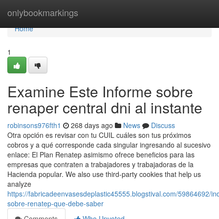
Home
onlybookmarkings
Home
1
Examine Este Informe sobre
renaper central dni al instante
robinsons976fth1
268 days ago
News
Discuss
Otra opción es revisar con tu CUIL cuáles son tus próximos
cobros y a qué corresponde cada singular ingresando al sucesivo
enlace: El Plan Renatep asimismo ofrece beneficios para las
empresas que contraten a trabajadores y trabajadoras de la
Hacienda popular. We also use third-party cookies that help us
analyze
https://fabricadeenvasesdeplastic45555.blogstival.com/59864692/in
sobre-renatep-que-debe-saber
Comments
Who Upvoted