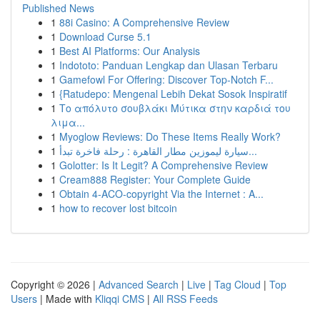
Published News
1
88i Casino: A Comprehensive Review
1
Download Curse 5.1
1
Best AI Platforms: Our Analysis
1
Indototo: Panduan Lengkap dan Ulasan Terbaru
1
Gamefowl For Offering: Discover Top-Notch F...
1
{Ratudepo: Mengenal Lebih Dekat Sosok Inspiratif
1
Το απόλυτο σουβλάκι Μύτικα στην καρδιά του
λιμα...
1
Myoglow Reviews: Do These Items Really Work?
1
سيارة ليموزين مطار القاهرة : رحلة فاخرة تبدأ...
1
Golotter: Is It Legit? A Comprehensive Review
1
Cream888 Register: Your Complete Guide
1
Obtain 4-ACO-copyright Via the Internet : A...
1
how to recover lost bitcoin
Copyright © 2026 |
Advanced Search
|
Live
|
Tag Cloud
|
Top
Users
| Made with
Kliqqi CMS
|
All RSS Feeds