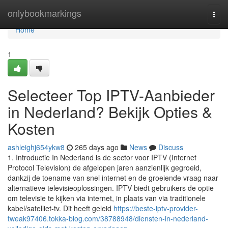
Home
onlybookmarkings
Togg
navi
Home
1
Selecteer Top IPTV-Aanbieder
in Nederland? Bekijk Opties &
Kosten
ashleighj654ykw8
265 days ago
News
Discuss
1. Introductie In Nederland is de sector voor IPTV (Internet
Protocol Television) de afgelopen jaren aanzienlijk gegroeid,
dankzij de toename van snel internet en de groeiende vraag naar
alternatieve televisieoplossingen. IPTV biedt gebruikers de optie
om televisie te kijken via internet, in plaats van via traditionele
kabel/satelliet-tv. Dit heeft geleid
https://beste-iptv-provider-
tweak97406.tokka-blog.com/38788948/diensten-in-nederland-