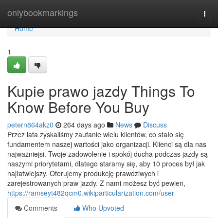
Home
onlybookmarkings
Togg
navi
Home
1
Kupie prawo jazdy Things To
Know Before You Buy
petern864akz0
264 days ago
News
Discuss
Przez lata zyskaliśmy zaufanie wielu klientów, co stało się
fundamentem naszej wartości jako organizacji. Klienci są dla nas
najważniejsi. Twoje zadowolenie i spokój ducha podczas jazdy są
naszymi priorytetami, dlatego staramy się, aby 10 proces był jak
najłatwiejszy. Oferujemy produkcję prawdziwych i
zarejestrowanych praw jazdy. Z nami możesz być pewien,
https://ramseyt482qcm0.wikiparticularization.com/user
Comments
Who Upvoted