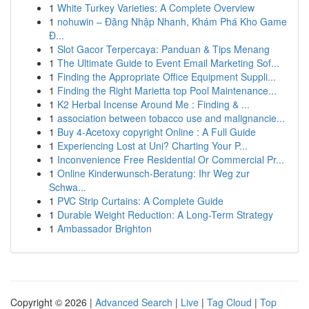
1
White Turkey Varieties: A Complete Overview
1
nohuwin – Đăng Nhập Nhanh, Khám Phá Kho Game
Đ...
1
Slot Gacor Terpercaya: Panduan & Tips Menang
1
The Ultimate Guide to Event Email Marketing Sof...
1
Finding the Appropriate Office Equipment Suppli...
1
Finding the Right Marietta top Pool Maintenance...
1
K2 Herbal Incense Around Me : Finding & ...
1
association between tobacco use and malignancie...
1
Buy 4-Acetoxy copyright Online : A Full Guide
1
Experiencing Lost at Uni? Charting Your P...
1
Inconvenience Free Residential Or Commercial Pr...
1
Online Kinderwunsch-Beratung: Ihr Weg zur
Schwa...
1
PVC Strip Curtains: A Complete Guide
1
Durable Weight Reduction: A Long-Term Strategy
1
Ambassador Brighton
Copyright © 2026 |
Advanced Search
|
Live
|
Tag Cloud
|
Top