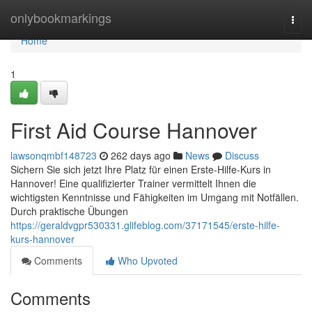
Home
onlybookmarkings
Togg
navi
Home
1
First Aid Course Hannover
lawsonqmbf148723
262 days ago
News
Discuss
Sichern Sie sich jetzt Ihre Platz für einen Erste-Hilfe-Kurs in
Hannover! Eine qualifizierter Trainer vermittelt Ihnen die
wichtigsten Kenntnisse und Fähigkeiten im Umgang mit Notfällen.
Durch praktische Übungen
https://geraldvgpr530331.glifeblog.com/37171545/erste-hilfe-
kurs-hannover
Comments
Who Upvoted
Comments