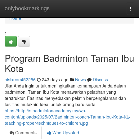
Home
onlybookmarkings
Togg
navi
Home
1
Program Badminton Taman Ibu
Kota
oisixeoe452256
243 days ago
News
Discuss
Jika Anda ingin untuk meningkatkan kemampuan Anda dalam
badminton, Taman Ibu Kota menawarkan pelatihan yang
terstruktur. Fasilitas menyediakan pelatih berpengalaman dan
fasilitas mutakhir. Ideal untuk orang baru serta
https://http://stbadmintonacademy.my/wp-
content/uploads/2025/07/Badminton-coach-Taman-Ibu-Kota-KL-
teaching-proper-techniques-to-children.jpg
Comments
Who Upvoted