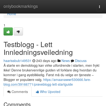
Home
onlybookmarkings
Togg
navi
Home
1
Testblogg - Lett
Innledningsveiledning
haarissbub149531
243 days ago
News
Discuss
Å starte en demoblogg kan virke utfordrende i starten, men frykt
ikke! Denne brukervennlige guiden vil forklare deg hvordan du
kommer i gang øyeblikkelig. Først må du velge en tjeneste –
Blogger er populære valg.
https://amaanawwr530666.fare-
blog.com/39166771/prøveblogg-lett-startguide
Comments
Who Upvoted
Comments